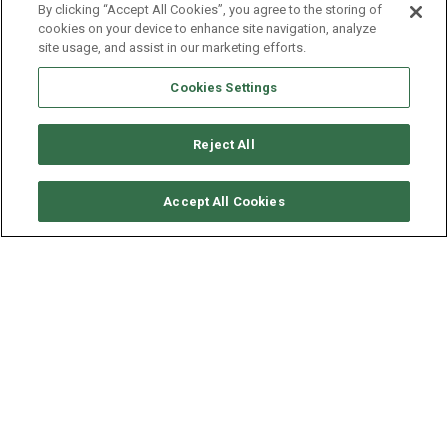
By clicking “Accept All Cookies”, you agree to the storing of
cookies on your device to enhance site navigation, analyze
site usage, and assist in our marketing efforts.
Cookies Settings
Reject All
要求可用性
Accept All Cookies
ELAN YACHTS ELAN 434
IMPRESSION
年份
长度 - 宽度
2024
13.4 - 4.2 米