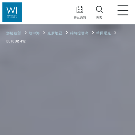
提出询问
搜索
游艇租赁
地中海
克罗地亚
科纳提群岛
希贝尼克
DUFOUR 412