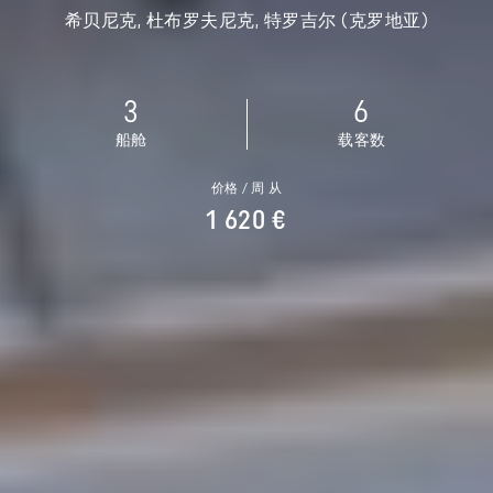
希贝尼克, 杜布罗夫尼克, 特罗吉尔 (克罗地亚)
3
6
船舱
载客数
价格 / 周 从
1 620 €