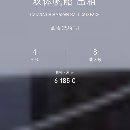
双体帆船 出租
CATANA CATAMARAN BALI CATSPACE
拿骚 (巴哈马)
4
8
船舱
载客数
价格 / 周 从
6 185 €