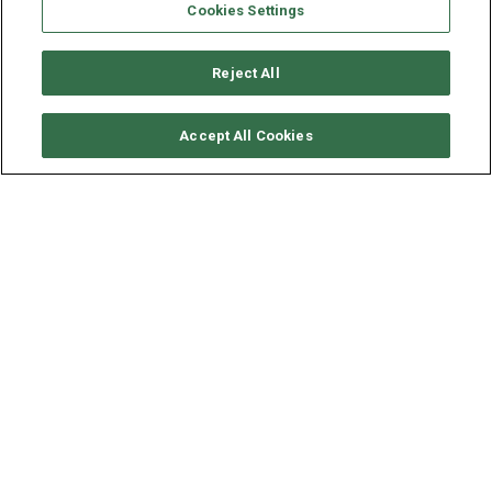
Cookies Settings
Reject All
要求可用性
Accept All Cookies
CATANA CATAMARAN BALI
CATSPACE
年份
长度 - 宽度
2021
12.31 - 6.55 米