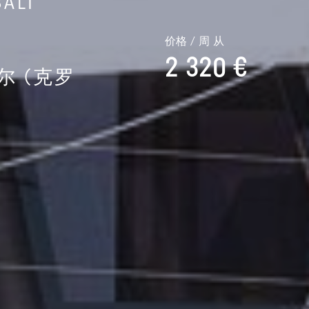
ALI
价格 / 周 从
2 320 €
尔 (克罗