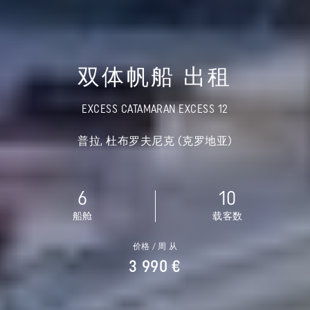
双体帆船 出租
EXCESS CATAMARAN EXCESS 12
普拉, 杜布罗夫尼克 (克罗地亚)
6
10
船舱
载客数
价格 / 周 从
3 990 €