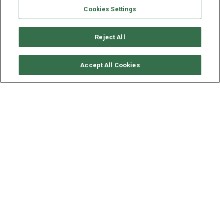
Cookies Settings
Reject All
要求可用性
Accept All Cookies
ROBERTSON & CAINES
LEOPARD 45L
年份
长度 - 宽度
2023
13.72 - 7.35 米