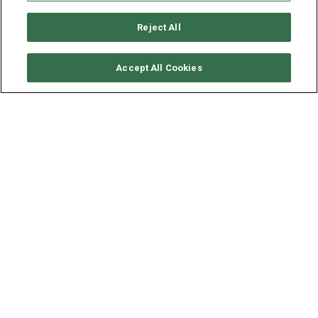
Reject All
要求可用性
Accept All Cookies
LAGOON CATAMARAN
LAGOON 46 - EL MARITA
年份
长度 - 宽度
速度
2021
14 - 7.96 米
10 海里
“El Marita”号
是一艘外观精美的
Lagoon 46游艇
，以莱夫卡
斯为基地，是您舒适、时尚且完全自由地探索爱奥尼亚群岛