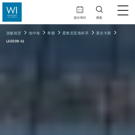
提出询问
搜索
游艇租赁
地中海
希腊
爱奥尼亚海科孚
莱夫卡斯
LAGOON 46