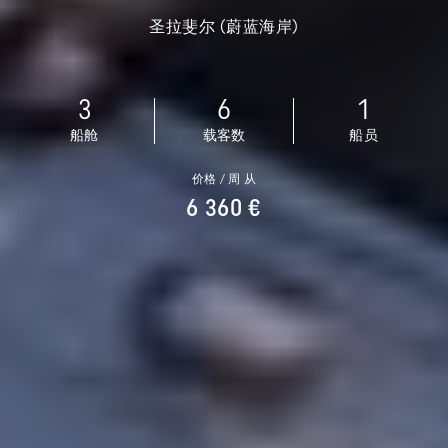
圣拉斐尔 (蔚蓝海岸)
3
6
1
船舱
载客数
船员
价格 / 周 从
6 360 €