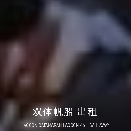
双体帆船 出租
LAGOON CATAMARAN LAGOON 46 - SAIL AWAY