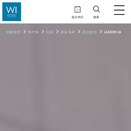
提出询问
搜索
游艇租赁
地中海
法国
蔚蓝海岸
圣拉斐尔
LAGOON 46