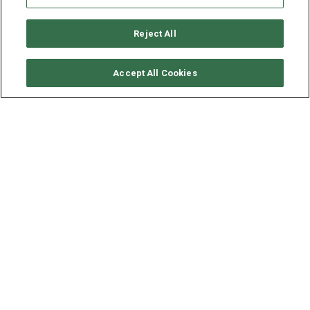
Reject All
要求可用性
Accept All Cookies
LAGOON CATAMARAN
LAGOON 52
年份
长度 - 宽度
速度
2019
15.8 - 8.6 米
9 海里
Lagoon 52是一艘由全球领先的双体船制造商设计而成的跨
时代产品，最多可载客14人，在外观上，她拥有钻石型垂直