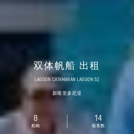
双体帆船 出租
LAGOON CATAMARAN LAGOON 52
新喀里多尼亚
8
14
船舱
载客数