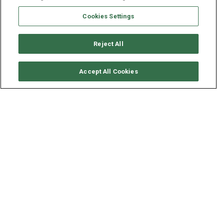
Cookies Settings
Reject All
要求可用性
Accept All Cookies
LAGOON CATAMARAN
LAGOON 42
年份
长度 - 宽度
2022
12.94 - 6.9 米