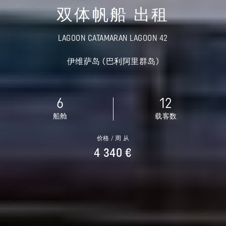
双体帆船 出租
LAGOON CATAMARAN LAGOON 42
伊维萨岛 (巴利阿里群岛)
6
12
船舱
载客数
价格 / 周 从
4 340 €