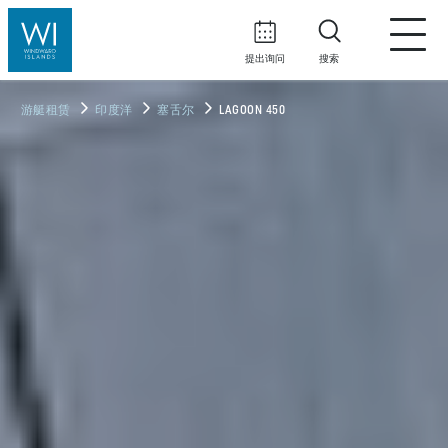
提出询问
搜索
游艇租赁
印度洋
塞舌尔
LAGOON 450