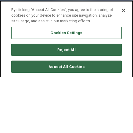
By clicking “Accept All Cookies”, you agree to the storing of
cookies on your device to enhance site navigation, analyze
site usage, and assist in our marketing efforts.
Cookies Settings
Reject All
要求可用性
Accept All Cookies
JEANNEAU SUN ODYSSEY
449
年份
长度 - 宽度
2018
13.76 - 4.24 米