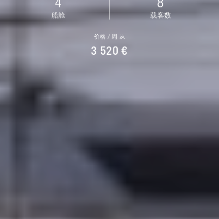
4
8
船舱
载客数
价格 / 周 从
3 520 €