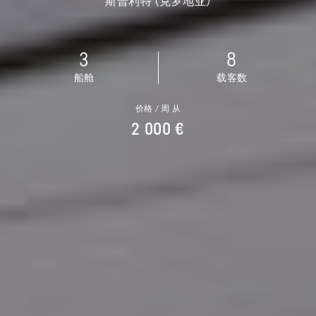
斯普利特 (克罗地亚)
3
8
船舱
载客数
价格 / 周 从
2 000 €