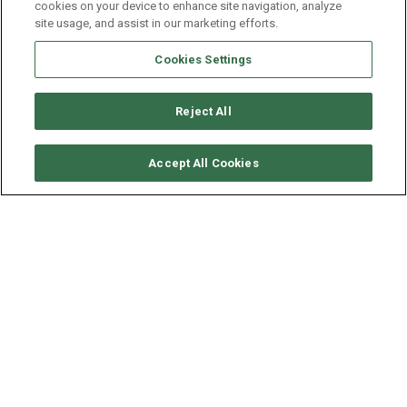
cookies on your device to enhance site navigation, analyze
site usage, and assist in our marketing efforts.
Cookies Settings
Reject All
要求可用性
Accept All Cookies
FOUNTAINE PAJOT TANNA
47
年份
长度 - 宽度
2025
13.94 - 7.7 米