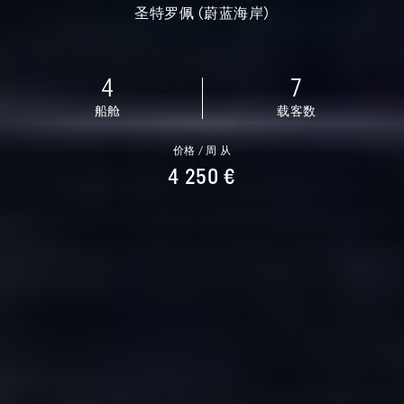
圣特罗佩 (蔚蓝海岸)
4
7
船舱
载客数
价格 / 周 从
4 250 €