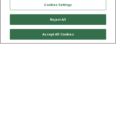
Cookies Settings
Reject All
要求可用性
Accept All Cookies
FOUNTAINE PAJOT HELIA 44
年份
长度 - 宽度
速度
2018
13.3 - 7.4 米
9 海里
这条
双体船
游艇现以 2 370 € (approximatly 2 782 $)的基础