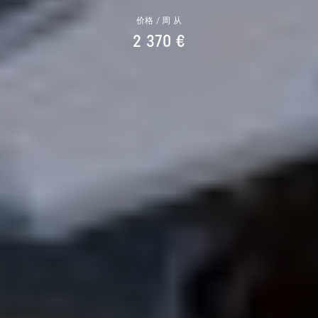
价格 / 周 从
2 370 €