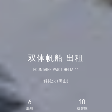
双体帆船 出租
FOUNTAINE PAJOT HELIA 44
科托尔 (黑山)
6
10
船舱
载客数