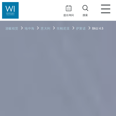
提出询问
搜索
游艇租赁
地中海
意大利
坎帕尼亚
萨莱诺
BALI 4.5