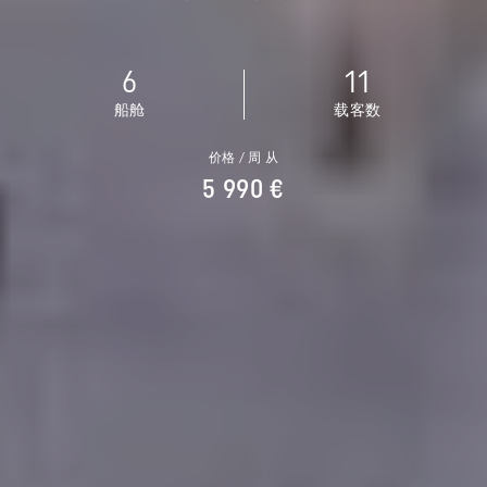
6
11
船舱
载客数
价格 / 周 从
5 990 €