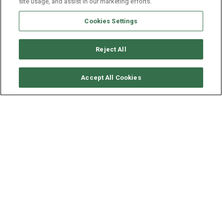
site usage, and assist in our marketing efforts.
Cookies Settings
Reject All
要求可用性
Accept All Cookies
BENETEAU ANTARES 42
年份
长度 - 宽度
2014
13.5 - 4.04 米
从斯普利特(Split)上船，博纳多42去科纳提，向达尔马提亚