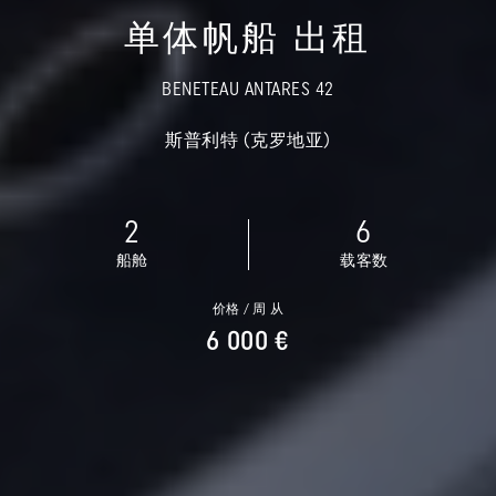
单体帆船 出租
BENETEAU ANTARES 42
斯普利特 (克罗地亚)
2
6
船舱
载客数
价格 / 周 从
6 000 €