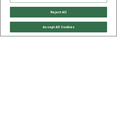
Reject All
要求可用性
Accept All Cookies
BENETEAU OCEANIS 45
年份
长度 - 宽度
2015
13.85 - 4.5 米
这条
Oceanis 45
游艇现以 1 990 € (approximatly 2 336 $)
的基础价格租赁。