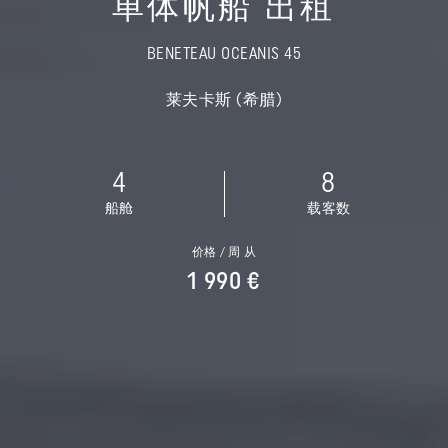
单体帆船 出租
BENETEAU OCEANIS 45
莱夫卡斯 (希腊)
4
8
船舱
载客数
价格 / 周 从
1 990 €