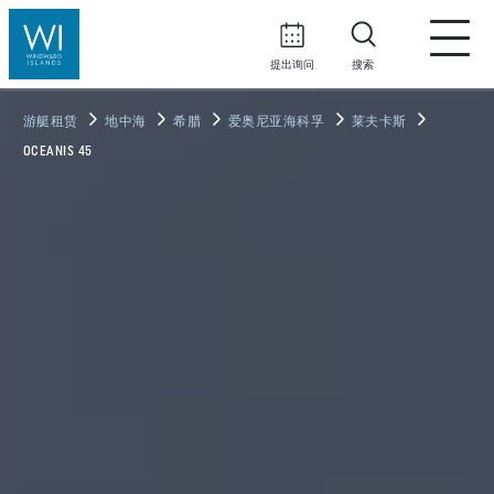
提出询问
搜索
游艇租赁
地中海
希腊
爱奥尼亚海科孚
莱夫卡斯
OCEANIS 45