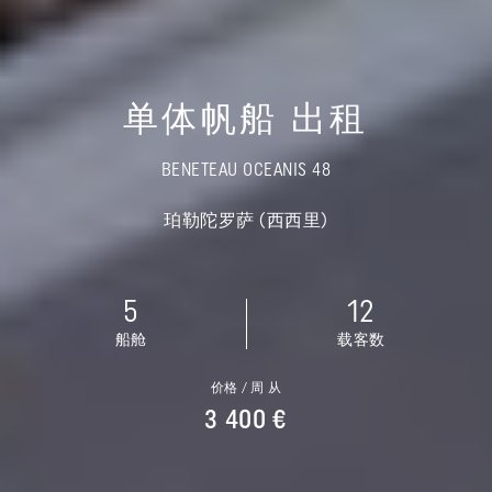
单体帆船 出租
BENETEAU OCEANIS 48
珀勒陀罗萨 (西西里)
5
12
船舱
载客数
价格 / 周 从
3 400 €