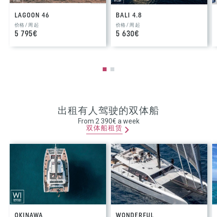
LAGOON 46
BALI 4.8
价格 / 周 起
价格 / 周 起
5 795€
5 630€
出租有人驾驶的双体船
From 2 390€ a week
双体船租赁
OKINAWA
WONDERFUL