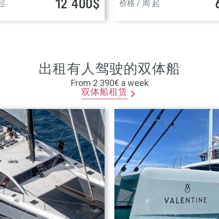
12 400$
 起
价格 / 周 起
出租有人驾驶的双体船
From 2 390€ a week
双体船租赁