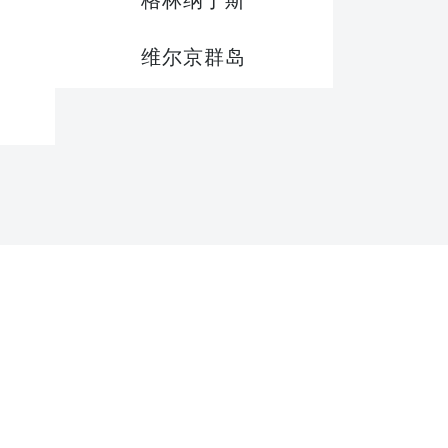
格林纳丁斯
维尔京群岛
艇