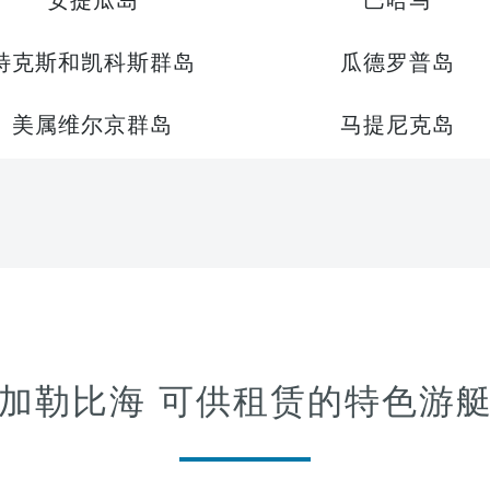
安提瓜岛
巴哈马
特克斯和凯科斯群岛
瓜德罗普岛
美属维尔京群岛
马提尼克岛
加勒比海 可供租赁的特色游