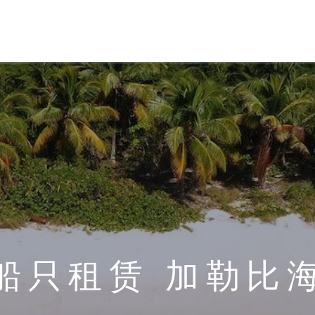
船只租赁 加勒比