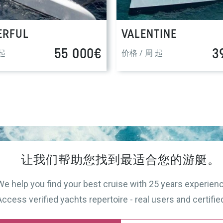
ERFUL
VALENTINE
55 000€
3
 起
价格 / 周 起
让我们帮助您找到最适合您的游艇
。
We help you find your best cruise with 25 years experien
Access verified yachts repertoire - real users and certifie