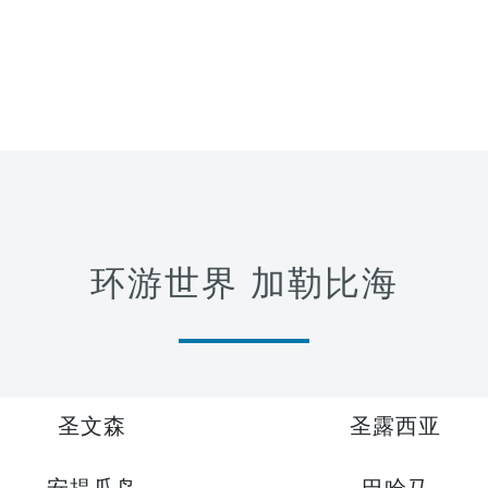
环游世界 加勒比海
圣文森
圣露西亚